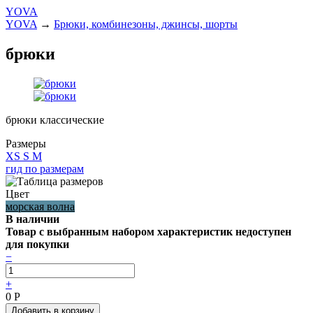
YOVA
YOVA
→
Брюки, комбинезоны, джинсы, шорты
брюки
брюки классические
Размеры
XS
S
M
гид по размерам
Цвет
морская волна
В наличии
Товар с выбранным набором характеристик недоступен
для покупки
−
+
0
Р