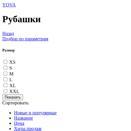
YOVA
Рубашки
Назад
Подбор по параметрам
Размер
XS
S
M
L
XL
XXL
Сортировать:
Новые и популярные
Название
Цена
Хиты продаж