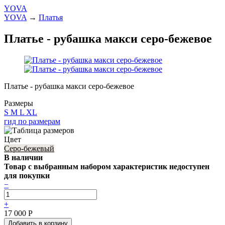
YOVA
YOVA
→
Платья
Платье - рубашка макси серо-бежевое
Платье - рубашка макси серо-бежевое
Размеры
S
M
L
XL
гид по размерам
Цвет
Серо-бежевый
В наличии
Товар с выбранным набором характеристик недоступен
для покупки
−
+
17 000
Р