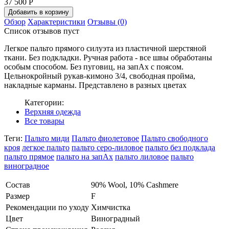
37 500
Р
Обзор
Характеристики
Отзывы (0)
Список отзывов пуст
Легкое пальто прямого силуэта из пластичной шерстяной
ткани. Без подкладки. Ручная работа - все швы обработаны
особым способом. Без пуговиц, на запАх с поясом.
Цельнокройный рукав-кимоно 3/4, свободная пройма,
накладные карманы. Представлено в разных цветах
Категории:
Верхняя одежда
Все товары
Теги:
Пальто миди
Пальто фиолетовое
Пальто свободного
кроя
легкое пальто
пальто серо-лиловое
пальто без подклада
пальто прямое
пальто на запАх
пальто лиловое
пальто
виноградное
Состав
90% Wool, 10% Cashmere
Размер
F
Рекомендации по уходу
Химчистка
Цвет
Виноградный