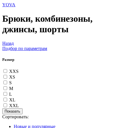
YOVA
Брюки, комбинезоны,
джинсы, шорты
Назад
Подбор по параметрам
Размер
XXS
XS
S
M
L
XL
XXL
Сортировать:
Новые и популярные